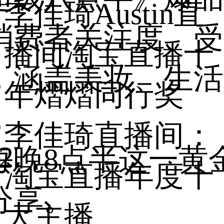
李佳琦Austin直
消费者关注度、受
播间淘宝直播十
，涵盖美妆、生活
年熠熠同行奖
，
李佳琦直播间：
2
每晚8点半这一黄
淘宝直播年度十
分享。
大主播