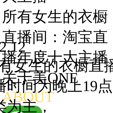
所有女生的衣橱
直播间：淘宝直
2.12
播年度十大主播
所有女生的衣橱直
关于美ONE
播时间为晚上19
ABOUT
类为主，