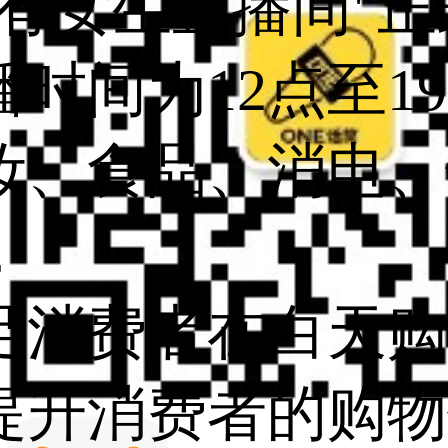
所有女生直播间"
播时间为12点至1
妆、食品、消电、
，
足消费者在白天购
提升消费者的购物