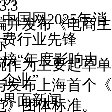
3.3
中国网2025年消
编并发布《电商主
费行业先锋
标
榜“年度影响力
腕作为主要起草单
企业”
与发布上海首个《
界面新闻
范》团体标准。