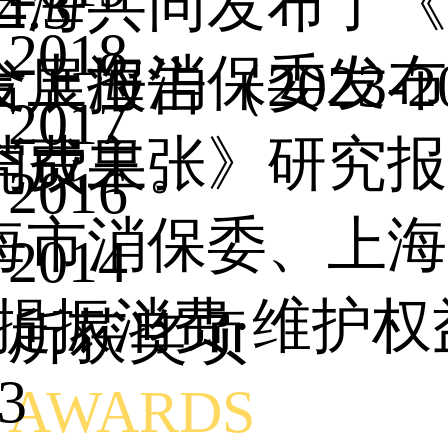
上海共同发布了《
4.3
2018
合上海消保委发布
发展报告（2023-
2017
消费主张》研究报
究成果。
2016
海市消保委、上海
2014
"提振消费·维护
所获奖项
3
。
AWARDS