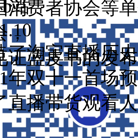
b站
国消费者协会等单
1.10
会，
造了淘宝直播历史
见证蓝皮书的发布
021年双十一首场
了直播带货观看人